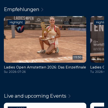
Empfehlungen
Highlight
Highligh
1:11:50
Ladies Open Amstetten 2026: Das Einzelfinale
Ladies Ope
Su. 2026-07-26
Tu. 2026-07
Live and upcoming Events