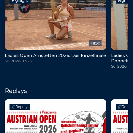
Highlight
Highligh
1:11:50
Ladies Open Amstetten 2026: Das Einzelfinale
Ladies Op
Doppelfin
Su. 2026-07-26
Su. 2026-07
Replays
Replay
Repla