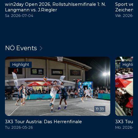
win2day Open 2026, Rollstuhlsemifinale 1: N.
Sport ver
Langmann vs. J.Riegler
Zeichen
Sa. 2026-07-04
We. 2026-0
NÖ Events
Highlight
Highligh
19:39
3X3 Tour Austria: Das Herrenfinale
3X3 Tour 
Tu. 2026-05-26
Mo. 2026-05