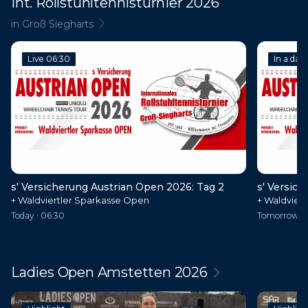
Int. Rollstuhltennisturnier 2026
in Groß Siegharts
Live 06:30
In a day
s' Versicherung Austrian Open 2026: Tag 2
s' Versic
+ Waldviertler Sparkasse Open
+ Waldvier
Today · 06:30
Tomorrow · 
Ladies Open Amstetten 2026