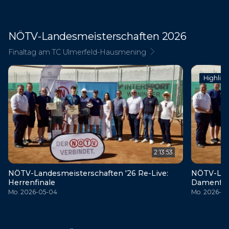
NÖTV-Landesmeisterschaften 2026
Finaltag am TC Ulmerfeld-Hausmening
Highligh
2:13:53
NÖTV-Landesmeisterschaften '26 Re-Live:
NÖTV-Land
Herrenfinale
Damenfin
Mo. 2026-05-04
Mo. 2026-0