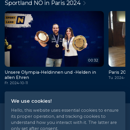
Sportland NÖ in Paris 2024
00:32
Unsere Olympia-Heldinnen und -Helden in
Paris 202
allen Ehren
Tu. 2024-07
Fr. 2024-10-11
We use cookies!
Hello, this website uses essential cookies to ensure
its proper operation, and tracking cookies to
understand how you interact with it. The latter are
Contact
only set after consent.