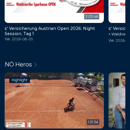
3:03:46
s' Versicherung Austrian Open 2026: Night
s' Versic
Session, Tag 1
+ Waldvier
We. 2026-08-05
We. 2026-0
NÖ Heros
Highlight
1:31:36