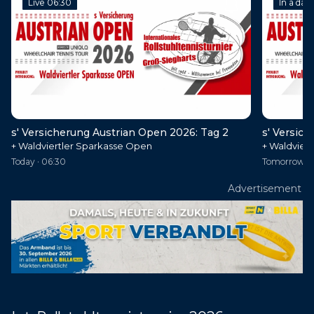
Live 06:30
In a day
s' Versicherung Austrian Open 2026: Tag 2
s' Versic
+ Waldviertler Sparkasse Open
+ Waldvier
Today · 06:30
Tomorrow · 