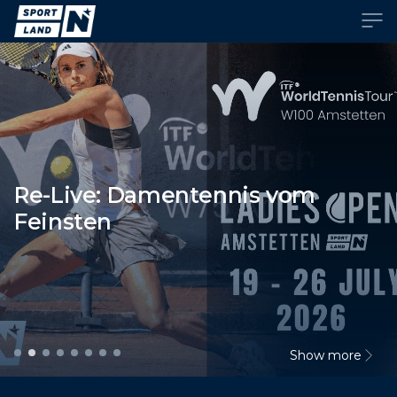
Home
Programm
Video Center
Re-Live: Damentennis vom
Feinsten
Show more