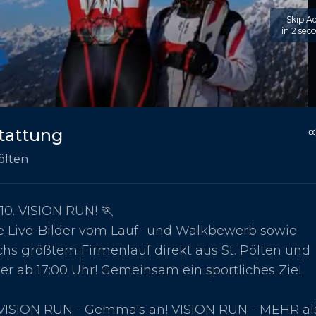
Skip A
in 2 sec
tattung
ölten
10. VISION RUN! 🏃
le Live-Bilder vom Lauf- und Walkbewerb sowie
 größtem Firmenlauf direkt aus St. Pölten und
 ab 17:00 Uhr! Gemeinsam ein sportliches Ziel
t: VISION RUN - Gemma's an! VISION RUN - MEHR al