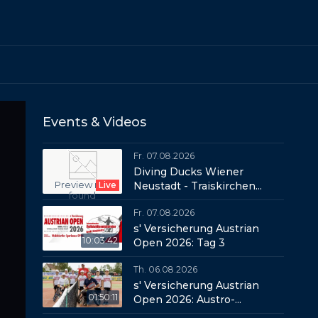
Events & Videos
Fr. 07.08.2026
Diving Ducks Wiener
Preview not
Live
Neustadt - Traiskirchen
found
Grasshoppers
Fr. 07.08.2026
s' Versicherung Austrian
10:03:42
Open 2026: Tag 3
Th. 06.08.2026
s' Versicherung Austrian
01:50:11
Open 2026: Austro-
Thriller in der Night