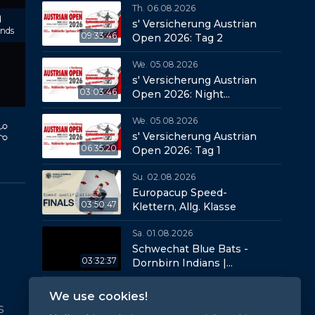
Th. 06.08.2026
Session
d
s' Versicherung Austrian
onds
09:33:46
Open 2026: Tag 2
We. 05.08.2026
s' Versicherung Austrian
03:03:46
Open 2026: Night
Session, Tag 1
We. 05.08.2026
s' Versicherung Austrian
06:35:20
Open 2026: Tag 1
Su. 02.08.2026
Europacup Speed-
03:50:47
Klettern, Allg. Klasse
Sa. 01.08.2026
Schwechat Blue Bats -
03:32:37
Dornbirn Indians |
Game 1
Sa. 01.08.2026
We use cookies!
Europacup Speed-
s