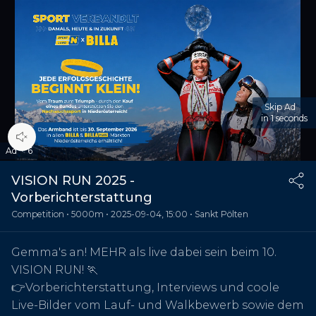
Skip Ad
in 1 seconds
00:04
/
00:10
Ad
·
6
VISION RUN 2025 -
Vorberichterstattung
Competition •
5000m •
2025-09-04, 15:00
• Sankt Pölten
Gemma's an! MEHR als live dabei sein beim 10.
VISION RUN! 🏃
👉Vorberichterstattung, Interviews und coole
Live-Bilder vom Lauf- und Walkbewerb sowie dem