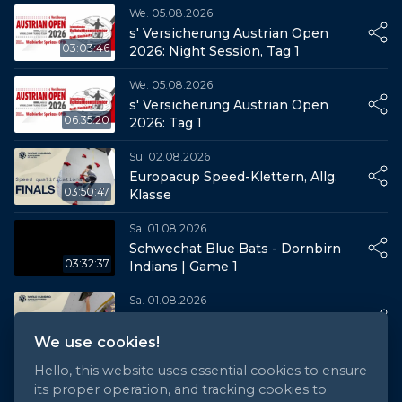
We. 05.08.2026
s' Versicherung Austrian Open
03:03:46
2026: Night Session, Tag 1
We. 05.08.2026
s' Versicherung Austrian Open
06:35:20
2026: Tag 1
Su. 02.08.2026
Europacup Speed-Klettern, Allg.
03:50:47
Klasse
Sa. 01.08.2026
Schwechat Blue Bats - Dornbirn
03:32:37
Indians | Game 1
Sa. 01.08.2026
Europacup Speed-Klettern, Jugend
05:29:38
We use cookies!
Hello, this website uses essential cookies to ensure
Su. 26.07.2026
its proper operation, and tracking cookies to
Ladies Open Amstetten 2026: Das